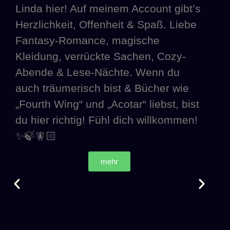
Linda hier! Auf meinem Account gibt’s
Herzlichkeit, Offenheit & Spaß. Liebe
Fantasy-Romance, magische
Kleidung, verrückte Sachen, Cozy-
Abende & Lese-Nächte. Wenn du
auch träumerisch bist & Bücher wie
„Fourth Wing“ und „Acotar“ liebst, bist
du hier richtig! Fühl dich willkommen!
✨🍃🧚🏻
mehr
Hi,
Mit
nur