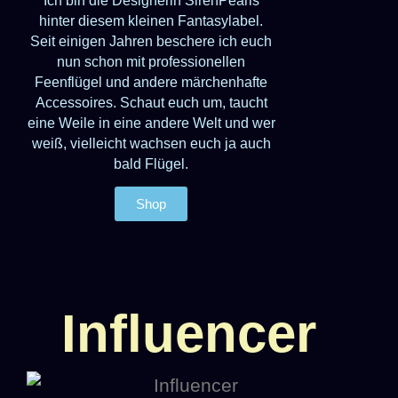
Ich bin die Designerin SirenPearls
In m
hinter diesem kleinen Fantasylabel.
Seit einigen Jahren beschere ich euch
F
nun schon mit professionellen
F
Feenflügel und andere märchenhafte
di
Accessoires. Schaut euch um, taucht
Tr
eine Weile in eine andere Welt und wer
weiß, vielleicht wachsen euch ja auch
A
bald Flügel.
ein
Shop
Influencer